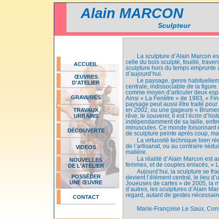
Alain MARCON
Sculpteur
La sculpture d’Alain Marcon es
celle du bois sculpté, fouillé, trav
ACCUEIL
sculpture hors du temps emprunte à
d’aujourd’hui.
ŒUVRES
Le paysage, genre habituelleme
D'ATELIER
centrale, indissociable de la figure
comme moyen d’articuler deux espac
GRAVURES
Ainsi « La Fenêtre » de 1983, « Fin
paysage peut aussi être traité pour 
TRAVAUX
en 2002, ou une gageure « Brumes 
URBAINS
rêve, le souvenir, il est l’écrin d’
indépendamment de sa taille, enf
minuscules. Ce monde foisonnant ém
DÉCOUVERTE
de sculpture peinte après coup, ma
La virtuosité technique bien rée
de l’artisanat, ou au contraire sédu
VIDEOS
matière.
La réalité d’Alain Marcon est 
NOUVELLES
femmes, et de couples enlacés, « 
DE L'ATELIER
Aujourd’hui, la sculpture se f
POSSÉDER
devient l’élément central, le lieu
UNE ŒUVRE
Joueuses de cartes » de 2005, la m
d’autres, les sculptures d’Alain Mar
regard, autant de gestes nécessaire
CONTACT
Marie-Françoise Le Saux, Con